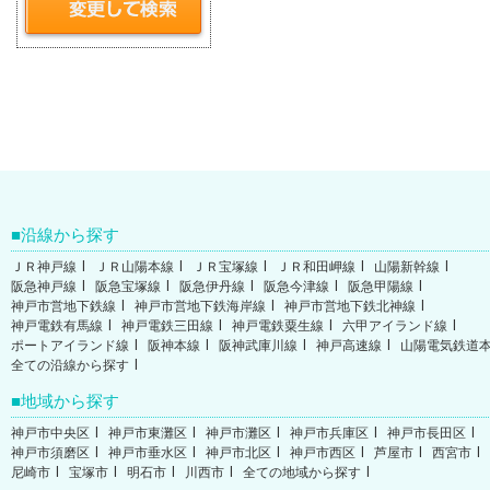
沿線から探す
ＪＲ神戸線
ＪＲ山陽本線
ＪＲ宝塚線
ＪＲ和田岬線
山陽新幹線
阪急神戸線
阪急宝塚線
阪急伊丹線
阪急今津線
阪急甲陽線
神戸市営地下鉄線
神戸市営地下鉄海岸線
神戸市営地下鉄北神線
神戸電鉄有馬線
神戸電鉄三田線
神戸電鉄粟生線
六甲アイランド線
ポートアイランド線
阪神本線
阪神武庫川線
神戸高速線
山陽電気鉄道
全ての沿線から探す
地域から探す
神戸市中央区
神戸市東灘区
神戸市灘区
神戸市兵庫区
神戸市長田区
神戸市須磨区
神戸市垂水区
神戸市北区
神戸市西区
芦屋市
西宮市
尼崎市
宝塚市
明石市
川西市
全ての地域から探す