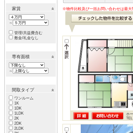
家賃
※物件比較及び一括お問い合わせは最大
～
管理/共益費含む
敷金/礼金なし
専有面積
～
間取タイプ
ワンルーム
1K
1DK
1LDK
ホー
2K
TEL
2DK
2LDK