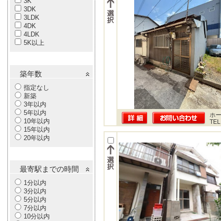
3K
3DK
3LDK
4DK
4LDK
5K以上
築年数
指定なし
新築
3年以内
5年以内
ホー
10年以内
TEL
15年以内
20年以内
最寄駅までの時間
1分以内
3分以内
5分以内
7分以内
10分以内