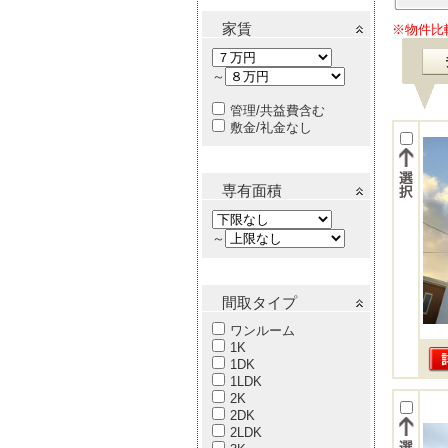
家賃
※物件比
～
管理/共益費含む
敷金/礼金なし
専有面積
～
間取タイプ
ワンルーム
1K
1DK
1LDK
2K
2DK
2LDK