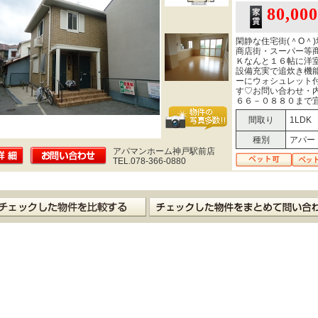
80,00
閑静な住宅街(＾O＾
商店街・スーパー等
Ｋなんと１６帖に洋
設備充実で追炊き機
ーにウォシュレット
す♡お問い合わせ・
６６－０８８０まで宜
間取り
1LDK
種別
アパー
アパマンホーム神戸駅前店
TEL.078-366-0880