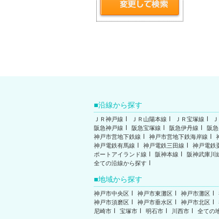
沿線から探す
ＪＲ神戸線
ＪＲ山陽本線
ＪＲ宝塚線
Ｊ
阪急神戸線
阪急宝塚線
阪急伊丹線
阪急
神戸市営地下鉄線
神戸市営地下鉄海岸線
神戸電鉄有馬線
神戸電鉄三田線
神戸電鉄
ポートアイランド線
阪神本線
阪神武庫川
全ての沿線から探す
地域から探す
神戸市中央区
神戸市東灘区
神戸市灘区
神戸市須磨区
神戸市垂水区
神戸市北区
尼崎市
宝塚市
明石市
川西市
全ての