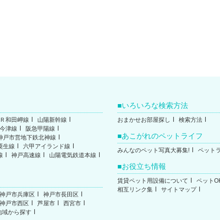
いろいろな検索方法
Ｒ和田岬線
山陽新幹線
おまかせお部屋探し
検索方法
今津線
阪急甲陽線
あこがれのペットライフ
神戸市営地下鉄北神線
粟生線
六甲アイランド線
みんなのペット写真大募集!
ペット
線
神戸高速線
山陽電気鉄道本線
お役立ち情報
賃貸ペット用設備について
ペットO
相互リンク集
サイトマップ
神戸市兵庫区
神戸市長田区
神戸市西区
芦屋市
西宮市
地域から探す