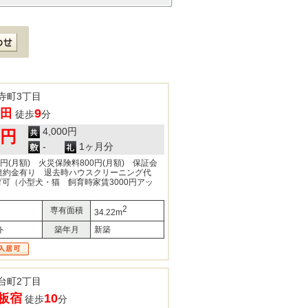
寺町3丁目
田
9
徒歩
分
4,000円
0円
-
1ヶ月分
0円(月額) 火災保険料800円(月額) 保証会
違約金有り 退去時ハウスクリーニング代
飼育可（小型犬・猫 飼育時家賃3000円アッ
2
専有面積
34.22m
ト
築年月
新築
台町2丁目
板宿
10
徒歩
分