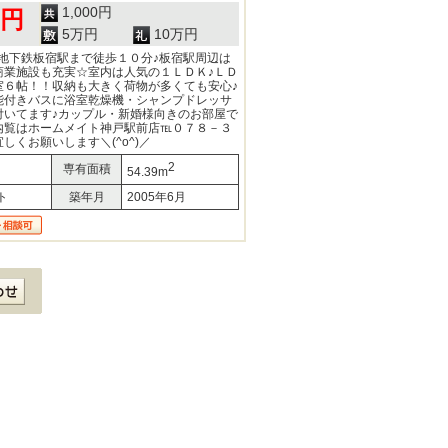
1,000円
0円
5万円
10万円
)地下鉄板宿駅まで徒歩１０分♪板宿駅周辺は
商業施設も充実☆室内は人気の１ＬＤＫ♪ＬＤ
室６帖！！収納も大きく荷物が多くても安心♪
能付きバスに浴室乾燥機・シャンプドレッサ
付いてます♪カップル・新婚様向きのお部屋で
内覧はホームメイト神戸駅前店℡０７８－３
しくお願いします＼(^o^)／
2
専有面積
54.39m
ト
築年月
2005年6月