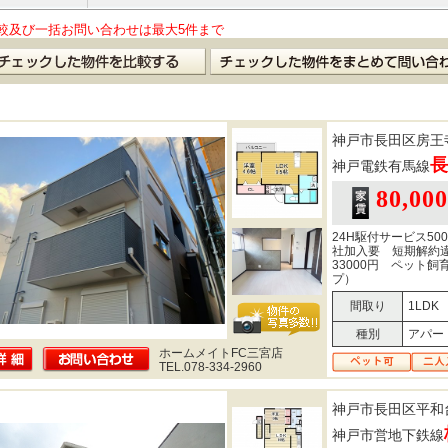
較及び一括お問い合わせは最大5件まで
神戸市長田区房王
長
神戸電鉄有馬線
80,00
24H駆付サービス50
社加入要 短期解約
33000円 ペット
プ）
間取り
1LDK
種別
アパー
ホームメイトFC三宮店
TEL.078-334-2960
神戸市長田区平和
神戸市営地下鉄線