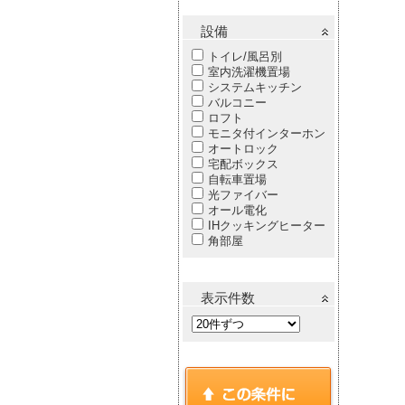
設備
トイレ/風呂別
室内洗濯機置場
システムキッチン
バルコニー
ロフト
モニタ付インターホン
オートロック
宅配ボックス
自転車置場
光ファイバー
オール電化
IHクッキングヒーター
角部屋
表示件数