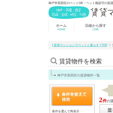
神戸市長田区のペットOK・ペット相談可の賃
ホーム
沿線から探す
HOME
LINE
[ 賃貸マンションでペットと暮らす ] TOP
賃貸物件を検索
神戸市長田区の賃貸物件一覧
2
件
の賃
条件を選んで再表示