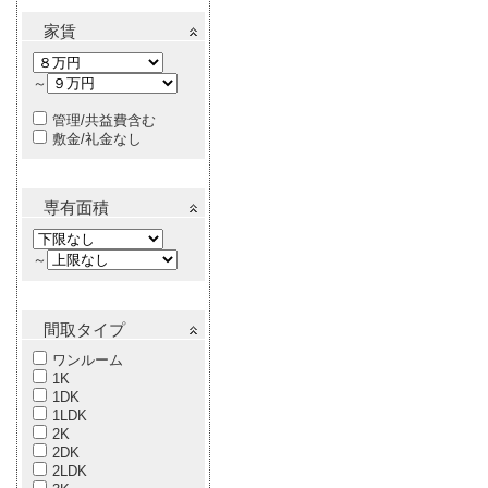
家賃
～
管理/共益費含む
敷金/礼金なし
専有面積
～
間取タイプ
ワンルーム
1K
1DK
1LDK
2K
2DK
2LDK