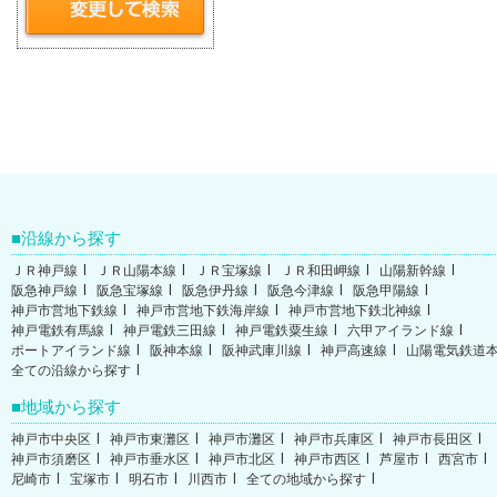
沿線から探す
ＪＲ神戸線
ＪＲ山陽本線
ＪＲ宝塚線
ＪＲ和田岬線
山陽新幹線
阪急神戸線
阪急宝塚線
阪急伊丹線
阪急今津線
阪急甲陽線
神戸市営地下鉄線
神戸市営地下鉄海岸線
神戸市営地下鉄北神線
神戸電鉄有馬線
神戸電鉄三田線
神戸電鉄粟生線
六甲アイランド線
ポートアイランド線
阪神本線
阪神武庫川線
神戸高速線
山陽電気鉄道
全ての沿線から探す
地域から探す
神戸市中央区
神戸市東灘区
神戸市灘区
神戸市兵庫区
神戸市長田区
神戸市須磨区
神戸市垂水区
神戸市北区
神戸市西区
芦屋市
西宮市
尼崎市
宝塚市
明石市
川西市
全ての地域から探す