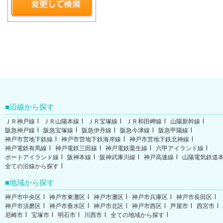
沿線から探す
ＪＲ神戸線
ＪＲ山陽本線
ＪＲ宝塚線
ＪＲ和田岬線
山陽新幹線
阪急神戸線
阪急宝塚線
阪急伊丹線
阪急今津線
阪急甲陽線
神戸市営地下鉄線
神戸市営地下鉄海岸線
神戸市営地下鉄北神線
神戸電鉄有馬線
神戸電鉄三田線
神戸電鉄粟生線
六甲アイランド線
ポートアイランド線
阪神本線
阪神武庫川線
神戸高速線
山陽電気鉄道
全ての沿線から探す
地域から探す
神戸市中央区
神戸市東灘区
神戸市灘区
神戸市兵庫区
神戸市長田区
神戸市須磨区
神戸市垂水区
神戸市北区
神戸市西区
芦屋市
西宮市
尼崎市
宝塚市
明石市
川西市
全ての地域から探す