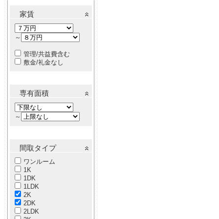
家賃
～
管理/共益費含む
敷金/礼金なし
専有面積
～
間取タイプ
ワンルーム
1K
1DK
1LDK
2K
2DK
2LDK