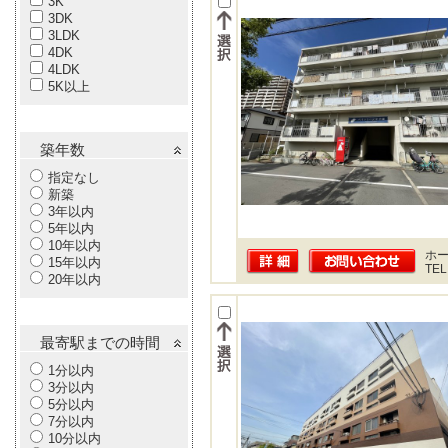
3K
3DK
3LDK
4DK
4LDK
5K以上
築年数
指定なし
新築
3年以内
5年以内
10年以内
ホー
15年以内
TEL
20年以内
最寄駅までの時間
1分以内
3分以内
5分以内
7分以内
10分以内