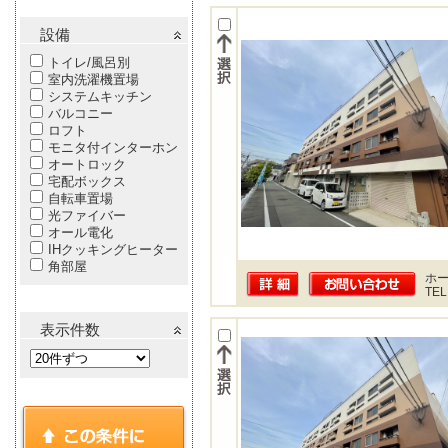
設備
トイレ/風呂別
室内洗濯機置場
システムキッチン
バルコニー
ロフト
モニタ付インターホン
オートロック
宅配ボックス
自転車置場
光ファイバー
オール電化
IHクッキングヒーター
角部屋
ホー
TEL
表示件数