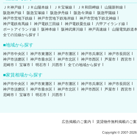
ＪＲ神戸線
ＪＲ山陽本線
ＪＲ宝塚線
ＪＲ和田岬線
山陽新幹線
阪急神戸線
阪急宝塚線
阪急伊丹線
阪急今津線
阪急甲陽線
神戸市営地下鉄線
神戸市営地下鉄海岸線
神戸市営地下鉄北神線
神戸電鉄有馬線
神戸電鉄三田線
神戸電鉄粟生線
六甲アイランド線
ポートアイランド線
阪神本線
阪神武庫川線
神戸高速線
山陽電気鉄道
全ての沿線から探す
地域から探す
神戸市中央区
神戸市東灘区
神戸市灘区
神戸市兵庫区
神戸市長田区
神戸市須磨区
神戸市垂水区
神戸市北区
神戸市西区
芦屋市
西宮市
尼崎市
宝塚市
明石市
川西市
全ての地域から探す
家賃相場から探す
神戸市中央区
神戸市東灘区
神戸市灘区
神戸市兵庫区
神戸市長田区
神戸市須磨区
神戸市垂水区
神戸市北区
神戸市西区
芦屋市
西宮市
尼崎市
宝塚市
明石市
川西市
広告掲載のご案内
賃貸物件無料掲載のご案
Copyright ©
2007-2026 W