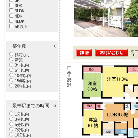
3K
3DK
3LDK
4DK
4LDK
5K以上
築年数
ホー
指定なし
TEL
新築
3年以内
5年以内
10年以内
15年以内
20年以内
最寄駅までの時間
1分以内
3分以内
5分以内
7分以内
10分以内