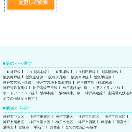
沿線から探す
ＪＲ神戸線
ＪＲ山陽本線
ＪＲ宝塚線
ＪＲ和田岬線
山陽新幹線
阪急神戸線
阪急宝塚線
阪急伊丹線
阪急今津線
阪急甲陽線
神戸市営地下鉄線
神戸市営地下鉄海岸線
神戸市営地下鉄北神線
神戸電鉄有馬線
神戸電鉄三田線
神戸電鉄粟生線
六甲アイランド線
ポートアイランド線
阪神本線
阪神武庫川線
神戸高速線
山陽電気鉄道
全ての沿線から探す
地域から探す
神戸市中央区
神戸市東灘区
神戸市灘区
神戸市兵庫区
神戸市長田区
神戸市須磨区
神戸市垂水区
神戸市北区
神戸市西区
芦屋市
西宮市
尼崎市
宝塚市
明石市
川西市
全ての地域から探す