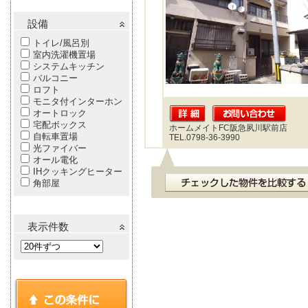
設備
トイレ/風呂別
室内洗濯機置場
システムキッチン
バルコニー
ロフト
モニタ付インターホン
オートロック
宅配ボックス
ホームメイトFC阪急夙川駅前店
自転車置場
TEL.0798-36-3990
光ファイバー
オール電化
IHクッキングヒーター
角部屋
表示件数