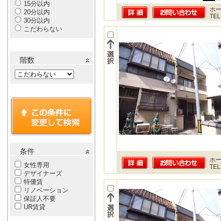
15分以内
ホー
20分以内
TEL
30分以内
こだわらない
階数
条件
ホー
女性専用
TEL
デザイナーズ
特優賃
リノベーション
保証人不要
UR賃貸