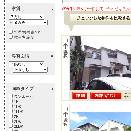
家賃
※物件比較及び一括お問い合わせは最大
～
管理/共益費含む
敷金/礼金なし
専有面積
～
間取タイプ
ホー
ワンルーム
TEL
1K
1DK
1LDK
2K
2DK
2LDK