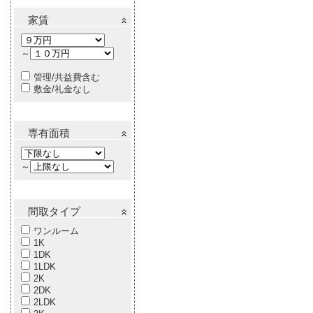
家賃
～
管理/共益費含む
敷金/礼金なし
専有面積
～
間取タイプ
ワンルーム
1K
1DK
1LDK
2K
2DK
2LDK