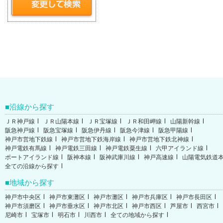
沿線から探す
ＪＲ神戸線
ＪＲ山陽本線
ＪＲ宝塚線
ＪＲ和田岬線
山陽新幹線
阪急神戸線
阪急宝塚線
阪急伊丹線
阪急今津線
阪急甲陽線
神戸市営地下鉄線
神戸市営地下鉄海岸線
神戸市営地下鉄北神線
神戸電鉄有馬線
神戸電鉄三田線
神戸電鉄粟生線
六甲アイランド線
ポートアイランド線
阪神本線
阪神武庫川線
神戸高速線
山陽電気鉄道
全ての沿線から探す
地域から探す
神戸市中央区
神戸市東灘区
神戸市灘区
神戸市兵庫区
神戸市長田区
神戸市須磨区
神戸市垂水区
神戸市北区
神戸市西区
芦屋市
西宮市
尼崎市
宝塚市
明石市
川西市
全ての地域から探す