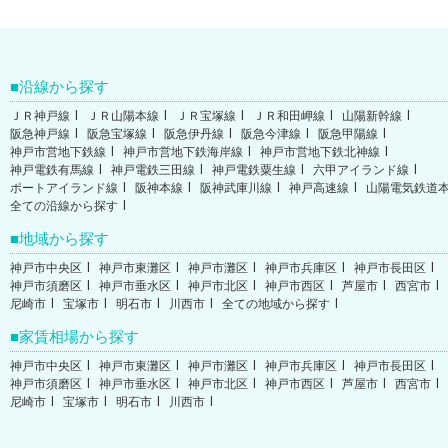
沿線から探す
ＪＲ神戸線
ＪＲ山陽本線
ＪＲ宝塚線
ＪＲ和田岬線
山陽新幹線
阪急神戸線
阪急宝塚線
阪急伊丹線
阪急今津線
阪急甲陽線
神戸市営地下鉄線
神戸市営地下鉄海岸線
神戸市営地下鉄北神線
神戸電鉄有馬線
神戸電鉄三田線
神戸電鉄粟生線
六甲アイランド線
ポートアイランド線
阪神本線
阪神武庫川線
神戸高速線
山陽電気鉄道
全ての沿線から探す
地域から探す
神戸市中央区
神戸市東灘区
神戸市灘区
神戸市兵庫区
神戸市長田区
神戸市須磨区
神戸市垂水区
神戸市北区
神戸市西区
芦屋市
西宮市
尼崎市
宝塚市
明石市
川西市
全ての地域から探す
家賃相場から探す
神戸市中央区
神戸市東灘区
神戸市灘区
神戸市兵庫区
神戸市長田区
神戸市須磨区
神戸市垂水区
神戸市北区
神戸市西区
芦屋市
西宮市
尼崎市
宝塚市
明石市
川西市