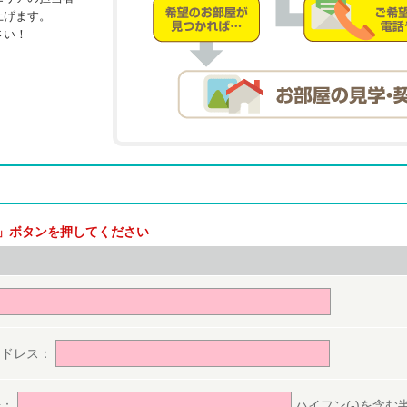
上げます。
さい！
」ボタンを押してください
。
アドレス：
号：
ハイフン(-)を含む半角数