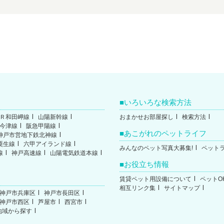
いろいろな検索方法
Ｒ和田岬線
山陽新幹線
おまかせお部屋探し
検索方法
今津線
阪急甲陽線
あこがれのペットライフ
神戸市営地下鉄北神線
粟生線
六甲アイランド線
みんなのペット写真大募集!
ペット
線
神戸高速線
山陽電気鉄道本線
お役立ち情報
賃貸ペット用設備について
ペットO
相互リンク集
サイトマップ
神戸市兵庫区
神戸市長田区
神戸市西区
芦屋市
西宮市
地域から探す