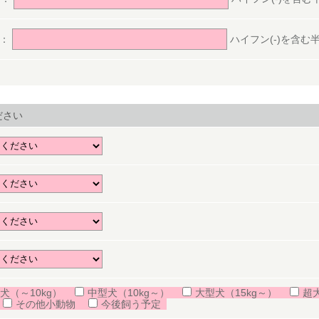
号：
ハイフン(-)を含む半角数
ださい
犬（～10kg）
中型犬（10kg～）
大型犬（15kg～）
超
その他小動物
今後飼う予定