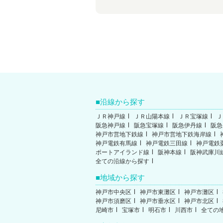
沿線から探す
ＪＲ神戸線
ＪＲ山陽本線
ＪＲ宝塚線
Ｊ
阪急神戸線
阪急宝塚線
阪急伊丹線
阪急
神戸市営地下鉄線
神戸市営地下鉄海岸線
神戸電鉄有馬線
神戸電鉄三田線
神戸電鉄
ポートアイランド線
阪神本線
阪神武庫川
全ての沿線から探す
地域から探す
神戸市中央区
神戸市東灘区
神戸市灘区
神戸市須磨区
神戸市垂水区
神戸市北区
尼崎市
宝塚市
明石市
川西市
全ての