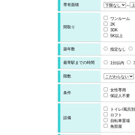
専有面積
～
ワンルーム
2K
間取り
3DK
5K以上
築年数
指定なし
最寄駅までの時間
1分以内
階数
女性専用
条件
保証人不要
トイレ/風呂別
ロフト
設備
自転車置場
角部屋