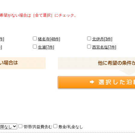
希望がない場合は［全て選択］にチェック。
件]
猪名寺[48件]
北伊丹[3件]
]
生瀬[7件]
西宮名塩[7件]
管理/共益費含む
敷金/礼金なし