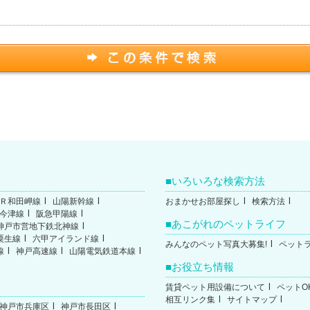
いろいろな検索方法
Ｒ和田岬線
山陽新幹線
おまかせお部屋探し
検索方法
今津線
阪急甲陽線
あこがれのペットライフ
神戸市営地下鉄北神線
粟生線
六甲アイランド線
みんなのペット写真大募集!
ペット
線
神戸高速線
山陽電気鉄道本線
お役立ち情報
賃貸ペット用設備について
ペットO
相互リンク集
サイトマップ
神戸市兵庫区
神戸市長田区