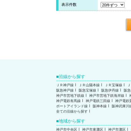
表示件数
沿線から探す
ＪＲ神戸線
ＪＲ山陽本線
ＪＲ宝塚線
Ｊ
阪急神戸線
阪急宝塚線
阪急伊丹線
阪急
神戸市営地下鉄線
神戸市営地下鉄海岸線
神戸電鉄有馬線
神戸電鉄三田線
神戸電鉄
ポートアイランド線
阪神本線
阪神武庫川
全ての沿線から探す
地域から探す
神戸市中央区
神戸市東灘区
神戸市灘区