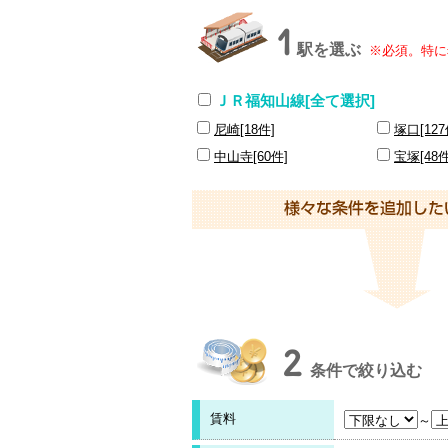
1
駅を選ぶ
※必須。特に
ＪＲ福知山線[全て選択]
尼崎[18件]
塚口[127
中山寺[60件]
宝塚[48件
2
条件で絞り込む
賃料
～