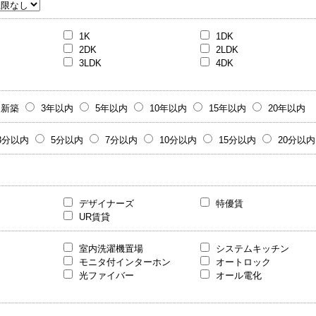
1K
1DK
2DK
2LDK
3LDK
4DK
新築
3年以内
5年以内
10年以内
15年以内
20年以内
3分以内
5分以内
7分以内
10分以内
15分以内
20分以内
デザイナーズ
特優賃
UR賃貸
室内洗濯機置場
システムキッチン
モニタ付インターホン
オートロック
光ファイバー
オール電化