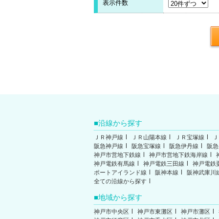
表示件数
沿線から探す
ＪＲ神戸線
ＪＲ山陽本線
ＪＲ宝塚線
Ｊ
阪急神戸線
阪急宝塚線
阪急伊丹線
阪急
神戸市営地下鉄線
神戸市営地下鉄海岸線
神戸電鉄有馬線
神戸電鉄三田線
神戸電鉄
ポートアイランド線
阪神本線
阪神武庫川
全ての沿線から探す
地域から探す
神戸市中央区
神戸市東灘区
神戸市灘区