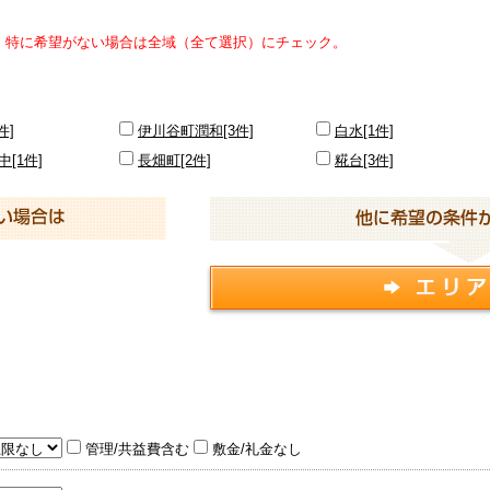
。特に希望がない場合は全域（全て選択）にチェック。
件]
伊川谷町潤和[3件]
白水[1件]
[1件]
長畑町[2件]
糀台[3件]
管理/共益費含む
敷金/礼金なし