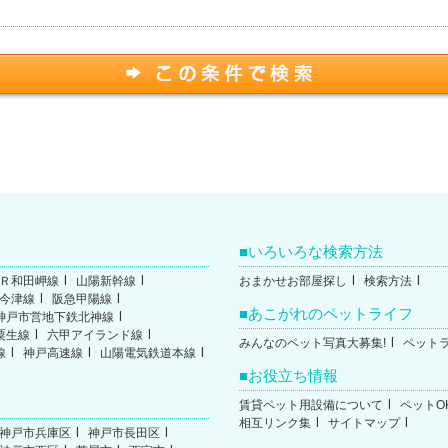
いろいろな検索方法
Ｒ和田岬線
山陽新幹線
おまかせお部屋探し
検索方法
今津線
阪急甲陽線
あこがれのペットライフ
神戸市営地下鉄北神線
粟生線
六甲アイランド線
みんなのペット写真大募集!
ペット
線
神戸高速線
山陽電気鉄道本線
お役立ち情報
賃貸ペット用設備について
ペットO
相互リンク集
サイトマップ
神戸市兵庫区
神戸市長田区