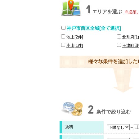
1
エリアを選ぶ
※必須
神戸市西区全域[全て選択]
池上[2件]
北別府[1
小山[1件]
玉津町田中
2
条件で絞り込む
賃料
～