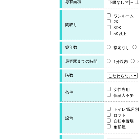
専有面積
～
ワンルーム
2K
間取り
3DK
5K以上
築年数
指定なし
最寄駅までの時間
1分以内
階数
女性専用
条件
保証人不要
トイレ/風呂別
ロフト
設備
自転車置場
角部屋