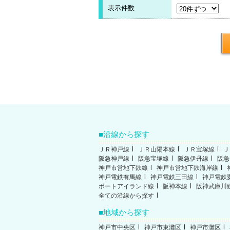
表示件数
沿線から探す
ＪＲ神戸線
ＪＲ山陽本線
ＪＲ宝塚線
Ｊ
阪急神戸線
阪急宝塚線
阪急伊丹線
阪急
神戸市営地下鉄線
神戸市営地下鉄海岸線
神戸電鉄有馬線
神戸電鉄三田線
神戸電鉄
ポートアイランド線
阪神本線
阪神武庫川
全ての沿線から探す
地域から探す
神戸市中央区
神戸市東灘区
神戸市灘区