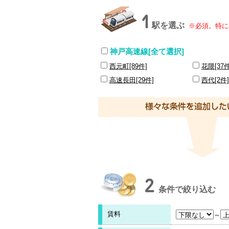
1
駅を選ぶ
※必須。特に
神戸高速線[全て選択]
西元町[89件]
花隈[37件
高速長田[29件]
西代[2件]
2
条件で絞り込む
賃料
～