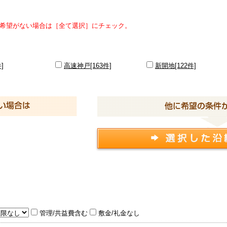
希望がない場合は［全て選択］にチェック。
]
高速神戸[163件]
新開地[122件]
管理/共益費含む
敷金/礼金なし