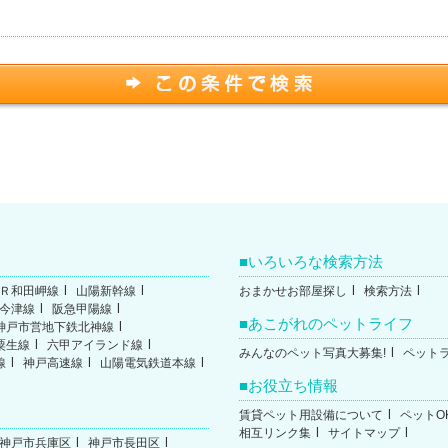
いろいろな検索方法
Ｒ和田岬線
山陽新幹線
おまかせお部屋探し
検索方法
今津線
阪急甲陽線
あこがれのペットライフ
神戸市営地下鉄北神線
粟生線
六甲アイランド線
みんなのペット写真大募集!
ペット
線
神戸高速線
山陽電気鉄道本線
お役立ち情報
賃貸ペット用設備について
ペットO
相互リンク集
サイトマップ
神戸市兵庫区
神戸市長田区