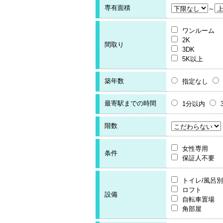
専有面積
～
ワンルーム
2K
間取り
3DK
5K以上
築年数
指定なし
最寄駅までの時間
1分以内
階数
女性専用
条件
保証人不要
トイレ/風呂別
ロフト
設備
自転車置場
角部屋