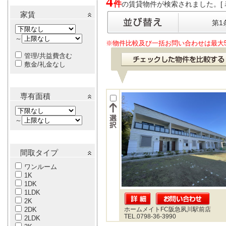
4
件
の賃貸物件が検索されました。[ 表示
家賃
第1
～
※物件比較及び一括お問い合わせは最大
管理/共益費含む
敷金/礼金なし
専有面積
～
間取タイプ
ワンルーム
1K
1DK
1LDK
2K
2DK
ホームメイトFC阪急夙川駅前店
TEL.0798-36-3990
2LDK