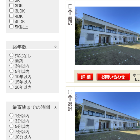
3K
3DK
3LDK
4DK
4LDK
5K以上
築年数
指定なし
新築
3年以内
5年以内
ホー
10年以内
TEL
15年以内
20年以内
最寄駅までの時間
1分以内
3分以内
5分以内
7分以内
10分以内