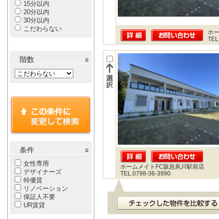
15分以内
20分以内
30分以内
こだわらない
ホー
TEL
階数
条件
女性専用
ホームメイトFC阪急夙川駅前店
デザイナーズ
TEL.0798-36-3990
特優賃
リノベーション
保証人不要
UR賃貸