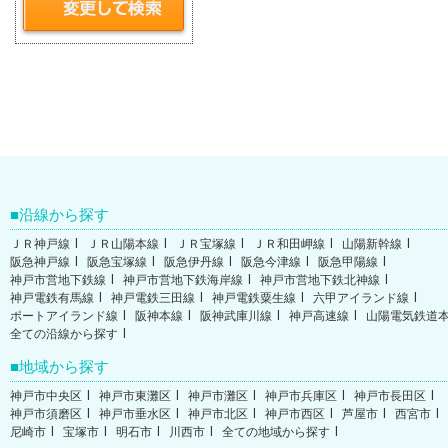
沿線から探す
ＪＲ神戸線
ＪＲ山陽本線
ＪＲ宝塚線
ＪＲ和田岬線
山陽新幹線
阪急神戸線
阪急宝塚線
阪急伊丹線
阪急今津線
阪急甲陽線
神戸市営地下鉄線
神戸市営地下鉄海岸線
神戸市営地下鉄北神線
神戸電鉄有馬線
神戸電鉄三田線
神戸電鉄粟生線
六甲アイランド線
ポートアイランド線
阪神本線
阪神武庫川線
神戸高速線
山陽電気鉄道
全ての沿線から探す
地域から探す
神戸市中央区
神戸市東灘区
神戸市灘区
神戸市兵庫区
神戸市長田区
神戸市須磨区
神戸市垂水区
神戸市北区
神戸市西区
芦屋市
西宮市
尼崎市
宝塚市
明石市
川西市
全ての地域から探す