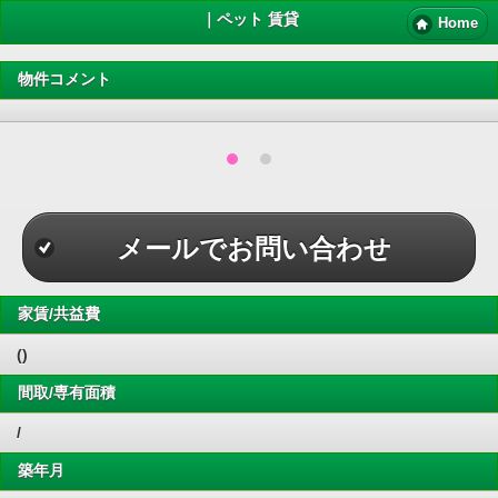
｜ペット 賃貸
Home
物件コメント
メールでお問い合わせ
家賃/共益費
()
間取/専有面積
/
築年月