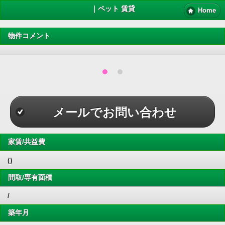
｜ペット 賃貸
Home
物件コメント
メールでお問い合わせ
家賃/共益費
()
間取/専有面積
/
築年月