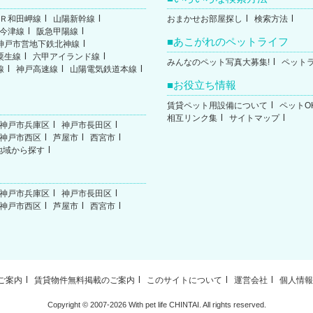
Ｒ和田岬線
山陽新幹線
おまかせお部屋探し
検索方法
今津線
阪急甲陽線
あこがれのペットライフ
神戸市営地下鉄北神線
粟生線
六甲アイランド線
みんなのペット写真大募集!
ペット
線
神戸高速線
山陽電気鉄道本線
お役立ち情報
賃貸ペット用設備について
ペットO
相互リンク集
サイトマップ
神戸市兵庫区
神戸市長田区
神戸市西区
芦屋市
西宮市
地域から探す
神戸市兵庫区
神戸市長田区
神戸市西区
芦屋市
西宮市
ご案内
賃貸物件無料掲載のご案内
このサイトについて
運営会社
個人情
Copyright ©
2007-2026 With pet life CHINTAI. All rights reserved.