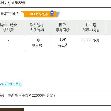
越より徒歩22分
丘3丁目6-2
契約一時金
取引態様
間取
駐車場
償却費
入居時期
専有面積
部屋の向き
1DK
-
一般
3,000円/月
2
-
即入居
-
30m
ンの説明を見る
額) 更新事務手数料22000円(月額)