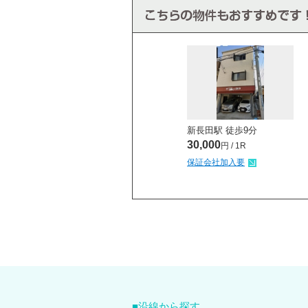
新長田駅 徒歩
9
分
30,000
円 / 1R
保証会社加入要
沿線から探す