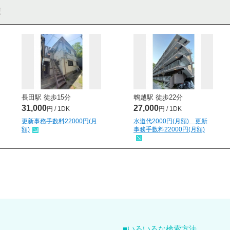
長田駅 徒歩
15
分
鵯越駅 徒歩
22
分
31,000
27,000
円 / 1DK
円 / 1DK
更新事務手数料22000円(月
水道代2000円(月額) 更新
額)
事務手数料22000円(月額)
いろいろな検索方法