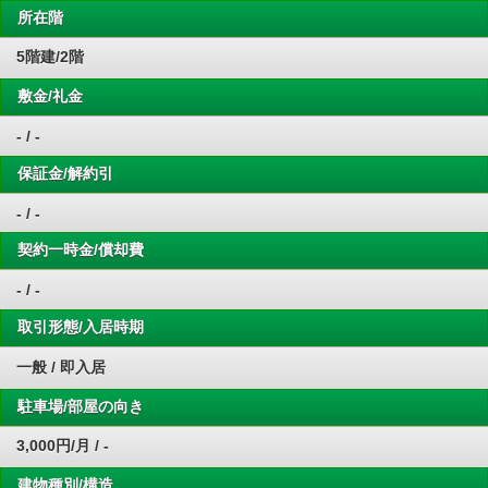
所在階
5階建/2階
敷金/礼金
- / -
保証金/解約引
- / -
契約一時金/償却費
- / -
取引形態/入居時期
一般 / 即入居
駐車場/部屋の向き
3,000円/月 / -
建物種別/構造