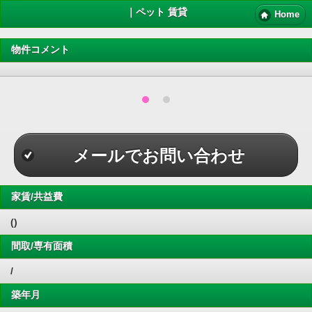
｜ペット 賃貸
Home
物件コメント
メールでお問い合わせ
家賃/共益費
()
間取/専有面積
/
築年月