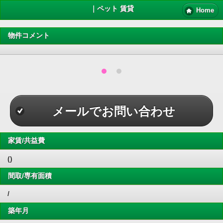
｜ペット 賃貸
Home
物件コメント
メールでお問い合わせ
家賃/共益費
()
間取/専有面積
/
築年月