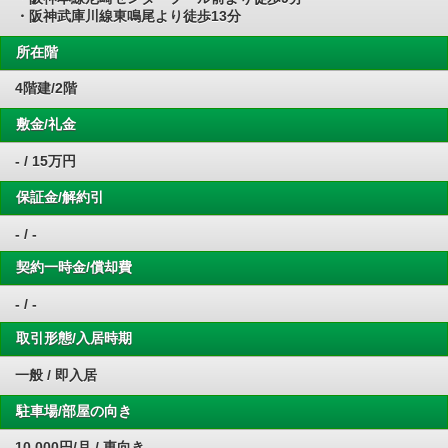
・阪神武庫川線東鳴尾より徒歩13分
所在階
4階建/2階
敷金/礼金
- / 15万円
保証金/解約引
- / -
契約一時金/償却費
- / -
取引形態/入居時期
一般 / 即入居
駐車場/部屋の向き
10,000円/月 / 東向き