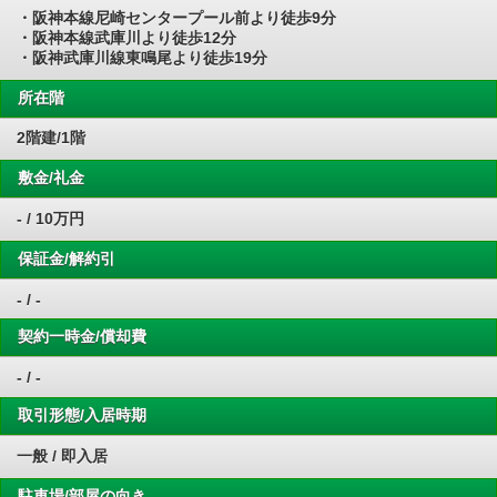
・阪神本線尼崎センタープール前より徒歩9分
・阪神本線武庫川より徒歩12分
・阪神武庫川線東鳴尾より徒歩19分
所在階
2階建/1階
敷金/礼金
- / 10万円
保証金/解約引
- / -
契約一時金/償却費
- / -
取引形態/入居時期
一般 / 即入居
駐車場/部屋の向き