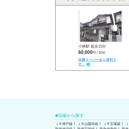
小林駅 徒歩
10
分
60,000
円 / 3DK
近隣スーパーあり便利で
す。
沿線から探す
ＪＲ神戸線
ＪＲ山陽本線
ＪＲ宝塚線
Ｊ
阪急神戸線
阪急宝塚線
阪急伊丹線
阪急