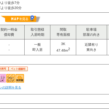
より徒歩7分
より徒歩20分
目
契約一時金
取引態様
間取
駐車場
償却費
入居時期
専有面積
部屋の向き
3K
-
一般
近隣有り
2
-
即入居
東向き
47.48m
ンの説明を見る