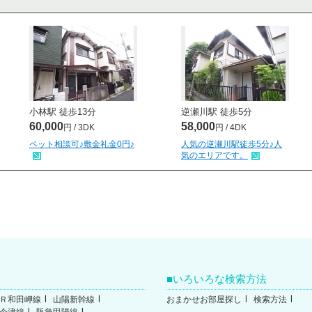
小林駅 徒歩
13
分
逆瀬川駅 徒歩
5
分
60,000
58,000
円 / 3DK
円 / 4DK
ペット相談可♪敷金礼金0円♪
人気の逆瀬川駅徒歩5分♪人
気のエリアです。
いろいろな検索方法
Ｒ和田岬線
山陽新幹線
おまかせお部屋探し
検索方法
今津線
阪急甲陽線