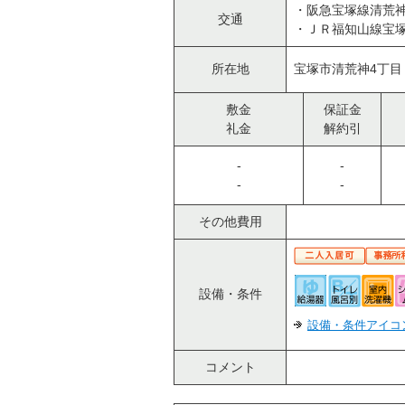
・阪急宝塚線清荒神
交通
・ＪＲ福知山線宝塚
所在地
宝塚市清荒神4丁
敷金
保証金
礼金
解約引
-
-
-
-
その他費用
設備・条件
設備・条件アイコ
コメント