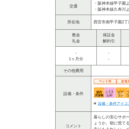
・阪神本線甲子園よ
交通
・阪神本線久寿川よ
所在地
西宮市南甲子園2
敷金
保証金
礼金
解約引
-
-
1ヶ月分
-
その他費用
設備・条件
設備・条件アイコ
暮らしの安心サポー
ょうか。朝に慌て
コメント
方にもうれしい、