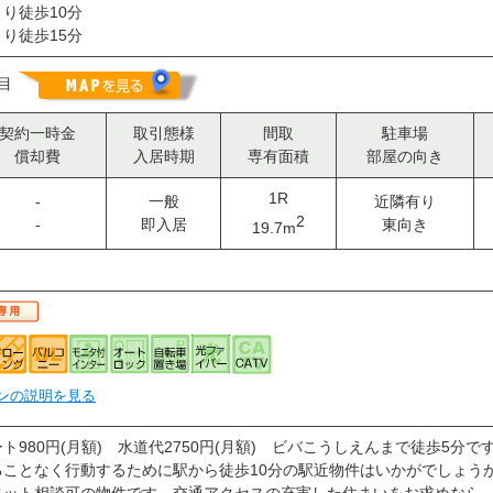
り徒歩10分
り徒歩15分
丁目
契約一時金
取引態様
間取
駐車場
償却費
入居時期
専有面積
部屋の向き
1R
-
一般
近隣有り
2
-
即入居
東向き
19.7m
ンの説明を見る
ト980円(月額) 水道代2750円(月額) ビバこうしえんまで徒歩5分
ることなく行動するために駅から徒歩10分の駅近物件はいかがでしょう
ペット相談可の物件です。交通アクセスの充実した住まいをお求めなら