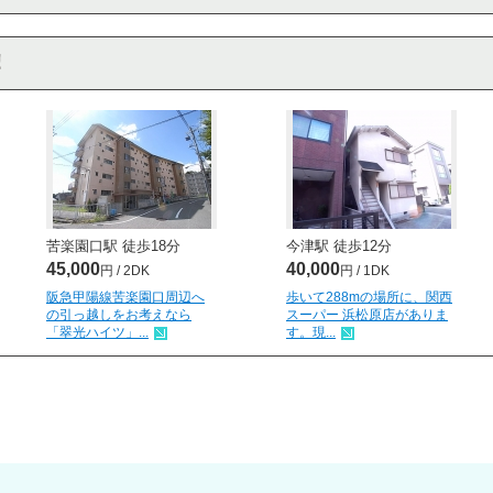
苦楽園口駅 徒歩
18
分
今津駅 徒歩
12
分
45,000
40,000
円 / 2DK
円 / 1DK
阪急甲陽線苦楽園口周辺へ
歩いて288mの場所に、関西
の引っ越しをお考えなら
スーパー 浜松原店がありま
「翠光ハイツ」...
す。現...