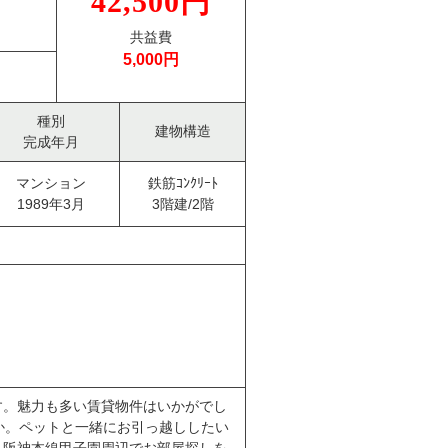
42,500円
共益費
5,000円
種別
建物構造
完成年月
マンション
鉄筋ｺﾝｸﾘｰﾄ
1989年3月
3階建/2階
です。魅力も多い賃貸物件はいかがでし
か。ペットと一緒にお引っ越ししたい
、阪神本線甲子園周辺でお部屋探しを