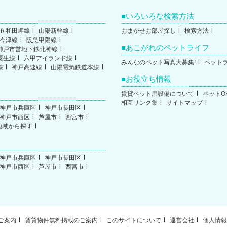
いろいろな検索方法
Ｒ和田岬線
山陽新幹線
おまかせお部屋探し
検索方法
今津線
阪急甲陽線
あこがれのペットライフ
神戸市営地下鉄北神線
粟生線
六甲アイランド線
みんなのペット写真大募集!
ペット
線
神戸高速線
山陽電気鉄道本線
お役立ち情報
賃貸ペット用設備について
ペットO
相互リンク集
サイトマップ
神戸市兵庫区
神戸市長田区
神戸市西区
芦屋市
西宮市
地域から探す
神戸市兵庫区
神戸市長田区
神戸市西区
芦屋市
西宮市
ご案内
賃貸物件無料掲載のご案内
このサイトについて
運営会社
個人情