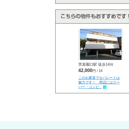
苦楽園口駅 徒歩
14
分
42,000
円 / 1K
このお家賃でセパレートは
魅力です！ 周辺にはスー
パー・コンビ...