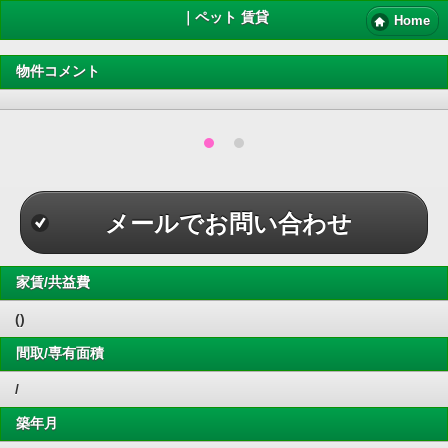
｜ペット 賃貸
Home
物件コメント
メールでお問い合わせ
家賃/共益費
()
間取/専有面積
/
築年月