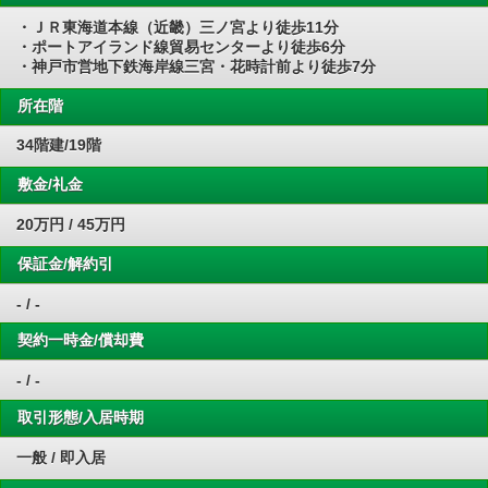
・ＪＲ東海道本線（近畿）三ノ宮より徒歩11分
・ポートアイランド線貿易センターより徒歩6分
・神戸市営地下鉄海岸線三宮・花時計前より徒歩7分
所在階
34階建/19階
敷金/礼金
20万円 / 45万円
保証金/解約引
- / -
契約一時金/償却費
- / -
取引形態/入居時期
一般 / 即入居