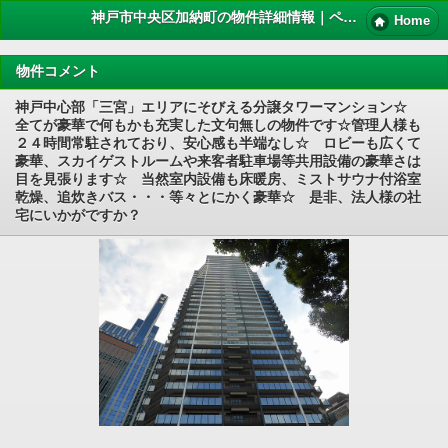
神戸市中央区加納町の物件詳細情報｜ペット 賃貸
Home
物件コメント
神戸中心部「三宮」エリアにそびえる分譲タワーマンション☆
全てが豪華で何もかも充実した文句無しの物件です☆管理人様も
２４時間常駐されており、安心感も半端なし☆ ロビーも広くて
豪華、スカイゲストルームや来客者駐車場等共用設備の豪華さは
目を見張ります☆ 当然室内設備も床暖房、ミストサウナ付浴室
乾燥、追炊きバス・・・等々とにかく豪華☆ 是非、法人様の社
宅にいかがですか？