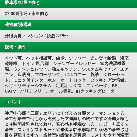
駐車場/部屋の向き
27,000円/月 / 南東向き
建物種別/構造
分譲賃貸マンション / 鉄筋ｺﾝｸﾘｰﾄ
設備・条件
ペット可、ペット相談可、給湯、シャワー、追い焚き給湯、浴室
乾燥機、トイレ/風呂別、シャンプードレッサー、室内洗濯機置
場、ウォッシュレット、独立キッチン、システムキッチン、エア
コン、床暖房、フローリング、バルコニー、収納、クローゼッ
ト、モニタ付インターホン、オートロック、ピッキング対策鍵、
セキュリティーシステム、宅配ボックス、エレベータ、BS、
CATV、バリアフリー、オール電化、IHクッキングヒーター
コメント
神戸中心部「三宮」エリアにそびえる分譲タワーマンション☆
全てが豪華で何もかも充実した文句無しの物件です☆管理人様も
２４時間常駐されており、安心感も半端なし☆ ロビーも広くて
豪華、スカイゲストルームや来客者駐車場等共用設備の豪華さは
目を見張ります☆ 当然室内設備も床暖房、ミストサウナ付浴室