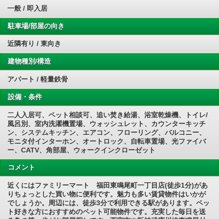
一般 / 即入居
駐車場/部屋の向き
近隣有り / 東向き
建物種別/構造
アパート / 軽量鉄骨
設備・条件
二人入居可、ペット相談可、追い焚き給湯、浴室乾燥機、トイレ/
風呂別、室内洗濯機置場、ウォッシュレット、カウンターキッチ
ン、システムキッチン、エアコン、フローリング、バルコニー、
モニタ付インターホン、オートロック、自転車置場、光ファイバ
ー、CATV、角部屋、ウォークインクローゼット
コメント
近くにはファミリーマート 福田東鳴尾町一丁目店(徒歩1分)があ
りちょっとした買い物に便利です。魅力も多い賃貸物件はいかが
でしょうか。周辺には、徒歩3分で利用できる駅があります。ペッ
ト好きな方におすすめのペット可能物件です。充実した毎日を送