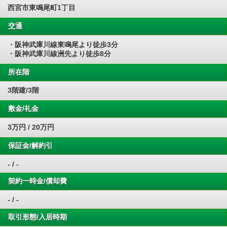
西宮市東鳴尾町1丁目
交通
・阪神武庫川線東鳴尾より徒歩3分
・阪神武庫川線洲先より徒歩8分
所在階
3階建/3階
敷金/礼金
3万円 / 20万円
保証金/解約引
- / -
契約一時金/償却費
- / -
取引形態/入居時期