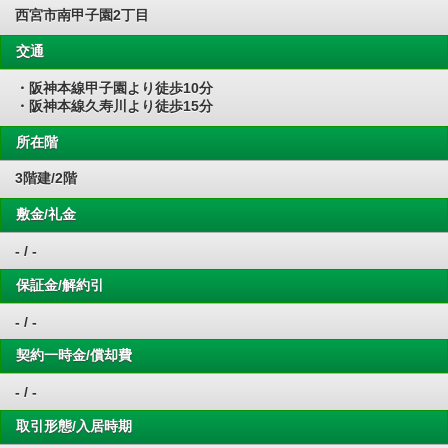
西宮市南甲子園2丁目
交通
・阪神本線甲子園より徒歩10分
・阪神本線久寿川より徒歩15分
所在階
3階建/2階
敷金/礼金
- / -
保証金/解約引
- / -
契約一時金/償却費
- / -
取引形態/入居時期