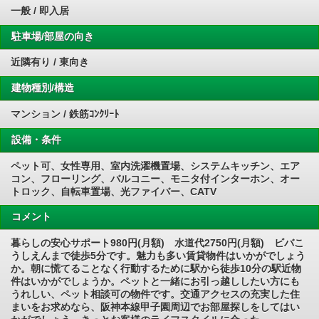
一般 / 即入居
駐車場/部屋の向き
近隣有り / 東向き
建物種別/構造
マンション / 鉄筋ｺﾝｸﾘｰﾄ
設備・条件
ペット可、女性専用、室内洗濯機置場、システムキッチン、エア
コン、フローリング、バルコニー、モニタ付インターホン、オー
トロック、自転車置場、光ファイバー、CATV
コメント
暮らしの安心サポート980円(月額) 水道代2750円(月額) ビバこ
うしえんまで徒歩5分です。魅力も多い賃貸物件はいかがでしょう
か。朝に慌てることなく行動するために駅から徒歩10分の駅近物
件はいかがでしょうか。ペットと一緒にお引っ越ししたい方にも
うれしい、ペット相談可の物件です。交通アクセスの充実した住
まいをお求めなら、阪神本線甲子園周辺でお部屋探しをしてはい