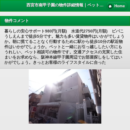
西宮市南甲子園の物件詳細情報｜ペット 賃貸
Home
物件コメント
暮らしの安心サポート980円(月額) 水道代2750円(月額) ビバこ
うしえんまで徒歩5分です。魅力も多い賃貸物件はいかがでしょう
か。朝に慌てることなく行動するために駅から徒歩10分の駅近物
件はいかがでしょうか。ペットと一緒にお引っ越ししたい方にも
うれしい、ペット相談可の物件です。交通アクセスの充実した住
まいをお求めなら、阪神本線甲子園周辺でお部屋探しをしてはい
かがでしょう。きっとお客様のライフスタイルに合った