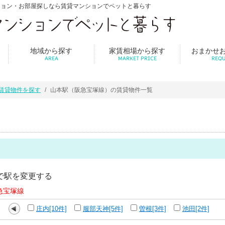
ション・お部屋探しなら賃貸マンションでペットと暮らす
地域から探す
家賃相場から探す
おまかせ
AREA
MARKET PRICE
REQU
賃貸物件を探す
山本駅（阪急宝塚線）の賃貸物件一覧
で駅を変更する
急宝塚線
庄内[10件]
服部天神[5件]
曽根[3件]
池田[2件]