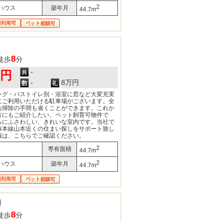
2
ハウス
築年月
44.7m
8
徒歩
分
-
0円
-
8万円
ング・バストイレ別・浴室に窓など大変充実
にご利用いただける駐車場がございます。全
お掃除の手間も省くことができます。これか
方にもご紹介したい、ペット飼育可物件で
るにふさわしい、きれいな室内です。当社で
塚本線山本近くの住まい探しをサポート致し
報は、こちらでご確認ください。
2
専有面積
44.7m
2
ハウス
築年月
44.7m
目
8
徒歩
分