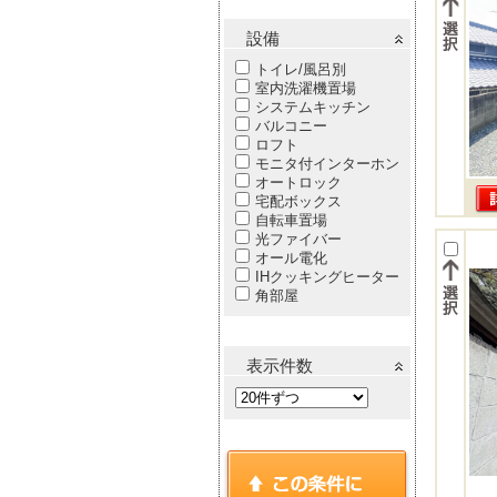
設備
トイレ/風呂別
室内洗濯機置場
システムキッチン
バルコニー
ロフト
モニタ付インターホン
オートロック
宅配ボックス
自転車置場
光ファイバー
オール電化
IHクッキングヒーター
角部屋
表示件数