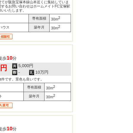
建てが阪急宝塚本線山本近くに集結していま
関するお問い合わせはホームメイトFC宝塚駅
願いいたします。
2
専有面積
30m
2
ハウス
築年月
30m
10
徒歩
分
5,000円
0円
-
10万円
物件です。景色も良いです。
2
専有面積
30m
2
ト
築年月
30m
10
徒歩
分