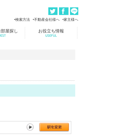
検索方法
不動産会社様へ
家主様へ
お部屋探し
お役立ち情報
EST
USEFUL
川西能勢口[111件]
雲雀丘花屋敷[42件]
山本[86件