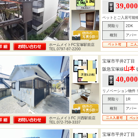
39,00
ペットとご入居可能
間取り
2DK
種別
アパー
ホームメイトFC宝塚駅前店
TEL.0797-87-2200
宝塚市平井2丁目
山本
阪急宝塚線
40,00
リノベーション物件
間取り
1R
種別
アパー
ホームメイトFC 川西駅前店
TEL.072-759-3337
宝塚市平井2丁目