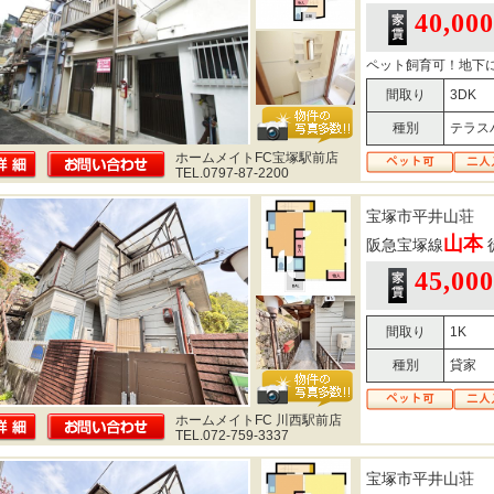
40,00
ペット飼育可！地下
間取り
3DK
種別
テラス
ホームメイトFC宝塚駅前店
TEL.0797-87-2200
宝塚市平井山荘
山本
阪急宝塚線
45,00
間取り
1K
種別
貸家
ホームメイトFC 川西駅前店
TEL.072-759-3337
宝塚市平井山荘