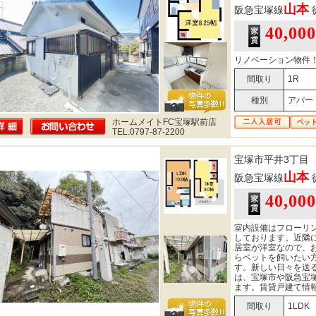
山本
阪急宝塚線
40,00
リノベーション物件
間取り
1R
種別
アパー
ホームメイトFC宝塚駅前店
TEL.0797-87-2200
宝塚市平井3丁目
山本
阪急宝塚線
40,00
室内設備はフローリ
しております。近隣
居室が洋室なので、
らペットを飼いたい
す。新しい日々を送
は、宝塚市や阪急宝
ます。賃貸戸建て情
間取り
1LDK