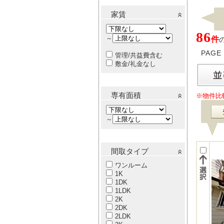
家賃
86
～
件
PAGE
管理/共益費含む
敷金/礼金なし
専有面積
※物件比
～
間取タイプ
ワンルーム
1K
1DK
1LDK
2K
2DK
2LDK