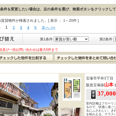
条件を変更したい場合は、左の条件を選び、検索ボタンをクリックして
の賃貸物件が検索されました。[ 表示 ： 1～20件 ]
1
 :
2
3
4
5
次へ >>
第1条件
第2条件
較及び一括お問い合わせは最大5件まで
宝塚市平井3丁目
山本
阪急宝塚線
37,00
室内設備はフローリ
るので、快適に過ご
るにふさわしい、き
を味わえる、テラス