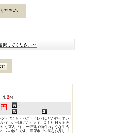
ください。
6
徒歩
分
-
0円
-
-
ング・洗面台・バストイレ別などが揃ってい
しやすいお部屋になります。新しい日々を送
れいな室内です。一戸建て物件のような生活
ハウスの物件です。宝塚市で住居をお探しで