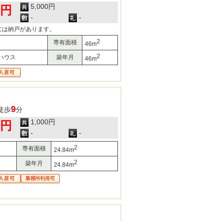
5,000円
0円
-
-
には納戸があります。
2
専有面積
46m
2
ハウス
築年月
46m
9
徒歩
分
1,000円
0円
-
-
2
専有面積
24.84m
2
築年月
24.84m