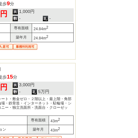
9
徒歩
分
1,000円
0円
-
-
2
専有面積
24.84m
2
築年月
24.84m
目
15
徒歩
分
3,000円
0円
-
5万円
レート・敷金ゼロ・２階以上・最上階・角部
輪場・鉄骨造・インターネット・駐輪場・シ
コニー・独立洗面所・洗面台・クローゼッ
2
専有面積
43m
2
ョン
築年月
43m