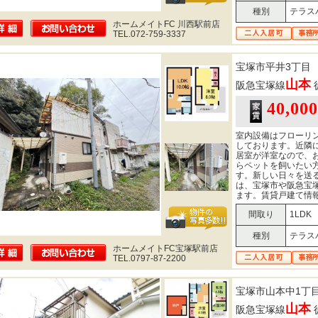
種別
テラス
ホームメイトFC 川西駅前店
TEL.072-759-3337
宝塚市平井3丁目
山本
阪急宝塚線
40,00
室内設備はフローリ
しております。近隣
居室が洋室なので、
らペットを飼いたい
す。新しい日々を送
は、宝塚市や阪急宝
ます。賃貸戸建て情
間取り
1LDK
種別
テラス
ホームメイトFC宝塚駅前店
TEL.0797-87-2200
宝塚市山本中1丁
山本
阪急宝塚線