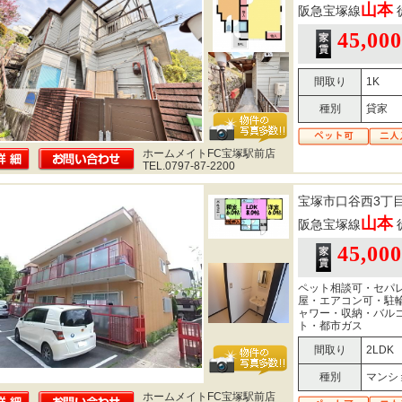
山本
阪急宝塚線
45,00
間取り
1K
種別
貸家
ホームメイトFC宝塚駅前店
TEL.0797-87-2200
宝塚市口谷西3丁
山本
阪急宝塚線
45,00
ペット相談可・セパ
屋・エアコン可・駐
ャワー・収納・バル
ト・都市ガス
間取り
2LDK
種別
マンシ
ホームメイトFC宝塚駅前店