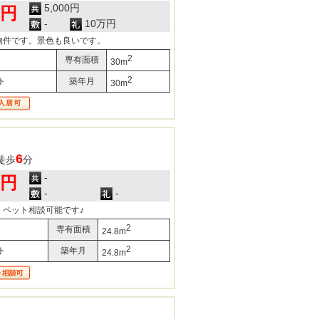
5,000円
0円
-
10万円
物件です。景色も良いです。
2
専有面積
30m
2
ト
築年月
30m
6
徒歩
分
-
0円
-
-
！ペット相談可能です♪
2
専有面積
24.8m
2
ト
築年月
24.8m