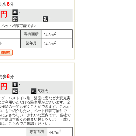
6
徒歩
分
-
0円
-
-
！ペット相談可能です♪
2
専有面積
24.8m
2
ト
築年月
24.8m
8
徒歩
分
-
0円
-
8万円
ング・バストイレ別・浴室に窓など大変充実
にご利用いただける駐車場がございます。全
お掃除の手間も省くことができます。これか
方にもご紹介したい、ペット飼育可物件で
るにふさわしい、きれいな室内です。当社で
塚本線山本近くの住まい探しをサポート致し
報は、こちらでご確認ください。
2
専有面積
44.7m