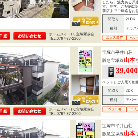
したら、魅力ある戸
す。見学、ご契約に
前店までご連絡をお
間取り
2LDK
種別
テラス
ホームメイトFC宝塚駅前店
TEL.0797-87-2200
宝塚市平井山荘
山本
阪急宝塚線
39,00
ペットとご入居可能
間取り
2DK
種別
アパー
ホームメイトFC宝塚駅前店
TEL.0797-87-2200
宝塚市平井山荘
山本
阪急宝塚線