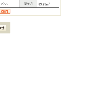
2
ハウス
築年月
83.25m