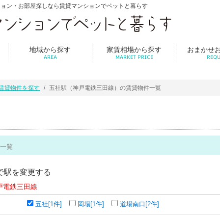
ション・お部屋探しなら賃貸マンションでペットと暮らす
地域から探す
家賃相場から探す
おまかせ
AREA
MARKET PRICE
REQU
賃貸物件を探す
五社駅（神戸電鉄三田線）の賃貸物件一覧
一覧
で駅を変更する
戸電鉄三田線
五社[1件]
岡場[1件]
道場南口[2件]