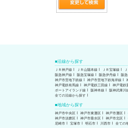
沿線から探す
ＪＲ神戸線
ＪＲ山陽本線
ＪＲ宝塚線
Ｊ
阪急神戸線
阪急宝塚線
阪急伊丹線
阪急
神戸市営地下鉄線
神戸市営地下鉄海岸線
神戸電鉄有馬線
神戸電鉄三田線
神戸電鉄
ポートアイランド線
阪神本線
阪神武庫川
全ての沿線から探す
地域から探す
神戸市中央区
神戸市東灘区
神戸市灘区
神戸市須磨区
神戸市垂水区
神戸市北区
尼崎市
宝塚市
明石市
川西市
全ての