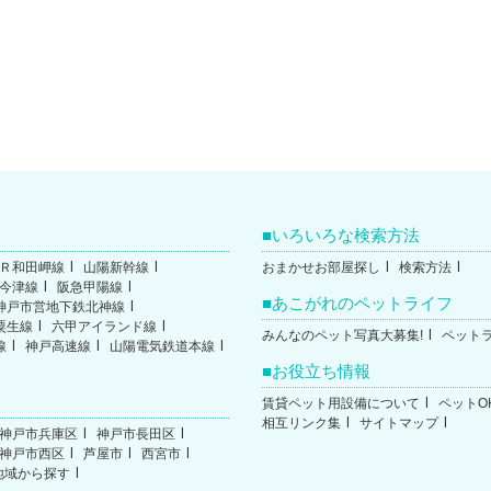
いろいろな検索方法
Ｒ和田岬線
山陽新幹線
おまかせお部屋探し
検索方法
今津線
阪急甲陽線
あこがれのペットライフ
神戸市営地下鉄北神線
粟生線
六甲アイランド線
みんなのペット写真大募集!
ペット
線
神戸高速線
山陽電気鉄道本線
お役立ち情報
賃貸ペット用設備について
ペットO
相互リンク集
サイトマップ
神戸市兵庫区
神戸市長田区
神戸市西区
芦屋市
西宮市
地域から探す