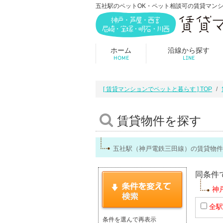
五社駅のペットOK・ペット相談可の賃貸マン
ホーム
沿線から探す
HOME
LINE
[ 賃貸マンションでペットと暮らす ] TOP
賃貸物件を探す
五社駅（神戸電鉄三田線）の賃貸物件
同条件
神
全駅
条件を選んで再表示