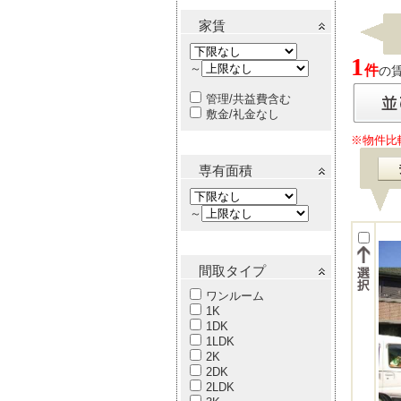
家賃
1
～
件
の賃
管理/共益費含む
敷金/礼金なし
※物件比
専有面積
～
間取タイプ
ワンルーム
1K
1DK
1LDK
2K
2DK
2LDK