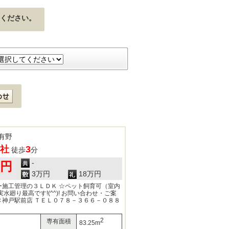
ください。
有野
社
3
徒歩
分
-
0円
3万円
18万円
ー施工管理の３ＬＤＫ ☆ペット飼育可（室内
水廻り最高です!(^^)! お問い合わせ・ご案
Ｃ神戸駅前店 ＴＥＬ０７８－３６６－０８８
2
専有面積
83.25m