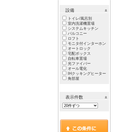
設備
トイレ/風呂別
室内洗濯機置場
システムキッチン
バルコニー
ロフト
モニタ付インターホン
オートロック
宅配ボックス
自転車置場
光ファイバー
オール電化
IHクッキングヒーター
角部屋
表示件数