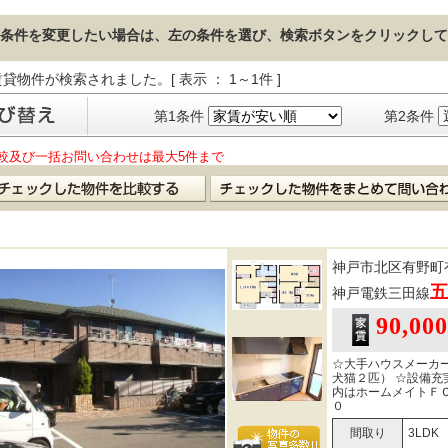
条件を変更したい場合は、左の条件を選び、検索ボタンをクリックして
貸物件が検索されました。[ 表示 ： 1～1件 ]
第1条件
第2条件
較及び一括お問い合わせは最大5件まで
神戸市北区有野町
五
神戸電鉄三田線
90,00
☆大手ハウスメーカ
犬猫２匹） ☆設備充実
内はホームメイトＦ
０
間取り
3LDK