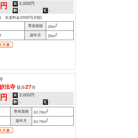
3,000円
0円
-
-
) 水道料金2000円(月額)
2
専有面積
30m
2
ト
築年月
30m
寺
妙法寺
27
徒歩
分
3,000円
0円
-
-
2
専有面積
63.76m
2
築年月
63.76m