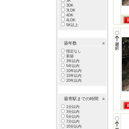
3K
3DK
3LDK
4DK
4LDK
5K以上
築年数
指定なし
新築
3年以内
5年以内
10年以内
15年以内
20年以内
最寄駅までの時間
1分以内
3分以内
5分以内
7分以内
10分以内