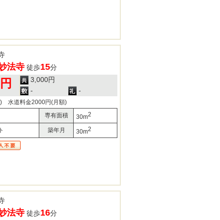
寺
妙法寺
15
徒歩
分
3,000円
0円
-
-
) 水道料金2000円(月額)
2
専有面積
30m
2
ト
築年月
30m
寺
妙法寺
16
徒歩
分