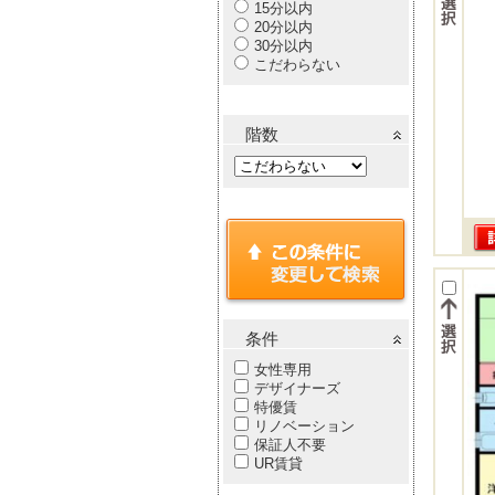
15分以内
20分以内
30分以内
こだわらない
階数
条件
女性専用
デザイナーズ
特優賃
リノベーション
保証人不要
UR賃貸