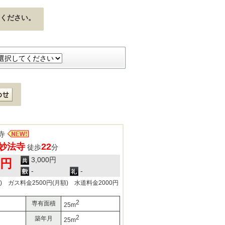
ください。
寺
妙法寺
22
徒歩
分
3,000円
0円
-
-
) ガス料金2500円(月額) 水道料金2000円
2
専有面積
25m
2
築年月
25m