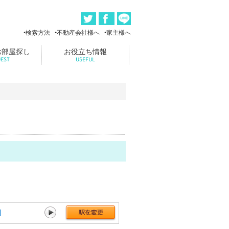
検索方法
不動産会社様へ
家主様へ
お部屋探し
お役立ち情報
EST
USEFUL
]
湊川公園[75件]
上沢[12件]
長田[15件]
新長田[