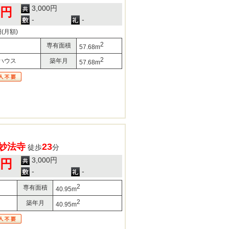
3,000円
0円
-
-
(月額)
2
専有面積
57.68m
2
ハウス
築年月
57.68m
妙法寺
23
徒歩
分
3,000円
0円
-
-
2
専有面積
40.95m
2
築年月
40.95m