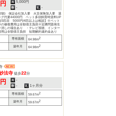
5,000円
0円
-
-
(月額) 保証会社加入要 火災保険加入要 退
グ代要44000円 ペット多頭飼育時賃料UP
円/3匹目 5000円/4匹以上は相談】※ペット
等の修復費用は全額借主負担※近隣問題発生
り消しの場合あり ・テレビ視聴、インター
費用は全額借主負担 短期解約違約金あり
2
専有面積
64.98m
2
築年月
64.98m
寺
妙法寺
22
徒歩
分
-
0円
-
1ヶ月分
2
専有面積
59.67m
2
築年月
59.67m