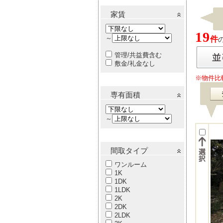
家賃
19
～
件
管理/共益費含む
敷金/礼金なし
※物件比
専有面積
～
間取タイプ
ワンルーム
1K
1DK
1LDK
2K
2DK
2LDK