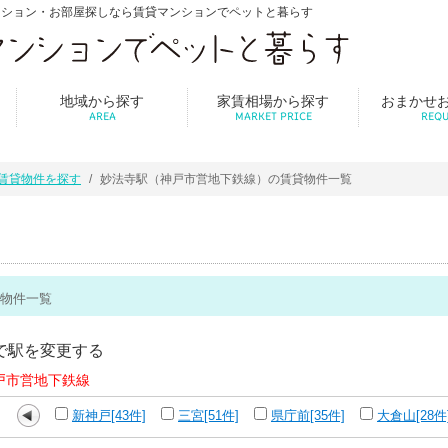
ンション・お部屋探しなら賃貸マンションでペットと暮らす
地域から探す
家賃相場から探す
おまかせ
AREA
MARKET PRICE
REQU
賃貸物件を探す
妙法寺駅（神戸市営地下鉄線）の賃貸物件一覧
物件一覧
で駅を変更する
戸市営地下鉄線
新神戸[43件]
三宮[51件]
県庁前[35件]
大倉山[28件