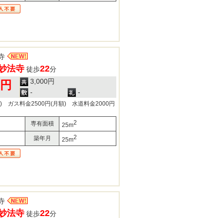
寺
妙法寺
22
徒歩
分
3,000円
0円
-
-
) ガス料金2500円(月額) 水道料金2000円
2
専有面積
25m
2
築年月
25m
寺
妙法寺
22
徒歩
分