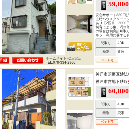
59,00
安心サポート880円
去時ハウスクリーニン
あり【2匹目 3000
飼育による傷、汚れ
の場合は飼育許可取
ネット利用に要する
間取り
4DK
種別
貸家
ホームメイトFC三宮店
TEL.078-334-2960
神戸市須磨区妙法
神戸市営地下鉄線
60,00
間取り
4DK
種別
貸家