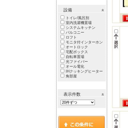
設備
トイレ/風呂別
室内洗濯機置場
システムキッチン
バルコニー
ロフト
モニタ付インターホン
オートロック
宅配ボックス
自転車置場
光ファイバー
オール電化
IHクッキングヒーター
角部屋
表示件数