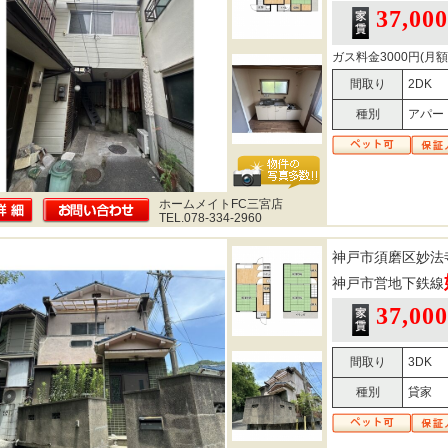
37,00
ガス料金3000円(月額
間取り
2DK
種別
アパー
ホームメイトFC三宮店
TEL.078-334-2960
神戸市須磨区妙法
神戸市営地下鉄線
37,00
間取り
3DK
種別
貸家