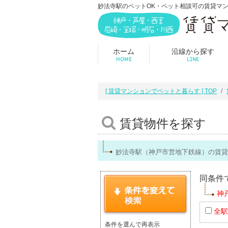
妙法寺駅のペットOK・ペット相談可の賃貸マ
ホーム
沿線から探す
HOME
LINE
[ 賃貸マンションでペットと暮らす ] TOP
賃貸物件を探す
妙法寺駅（神戸市営地下鉄線）の賃貸
同条件
神
全駅
条件を選んで再表示