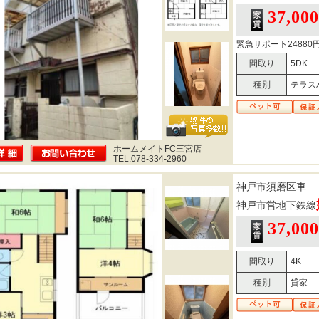
37,00
緊急サポート24880円
間取り
5DK
種別
テラス
ホームメイトFC三宮店
TEL.078-334-2960
神戸市須磨区車
神戸市営地下鉄線
37,00
間取り
4K
種別
貸家