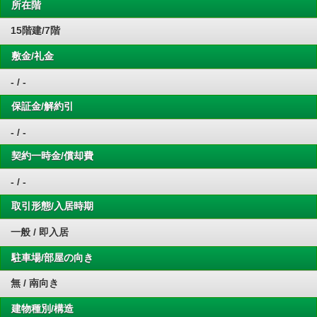
所在階
15階建/7階
敷金/礼金
- / -
保証金/解約引
- / -
契約一時金/償却費
- / -
取引形態/入居時期
一般 / 即入居
駐車場/部屋の向き
無 / 南向き
建物種別/構造