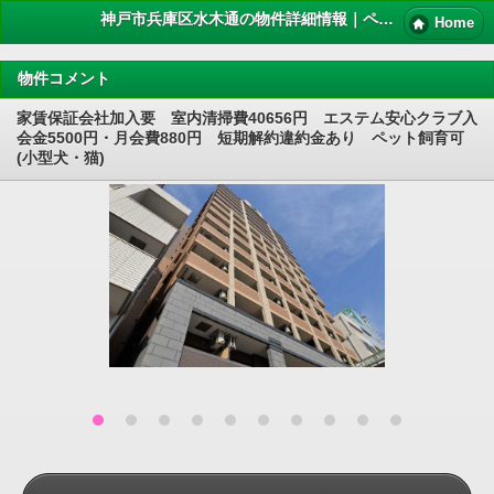
神戸市兵庫区水木通の物件詳細情報｜ペット 賃貸
Home
物件コメント
家賃保証会社加入要 室内清掃費40656円 エステム安心クラブ入
会金5500円・月会費880円 短期解約違約金あり ペット飼育可
(小型犬・猫)