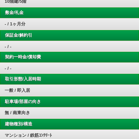
10階建/5階
敷金/礼金
- / 1ヶ月分
保証金/解約引
- / -
契約一時金/償却費
- / -
取引形態/入居時期
一般 / 即入居
駐車場/部屋の向き
無 / 南東向き
建物種別/構造
マンション / 鉄筋ｺﾝｸﾘｰﾄ