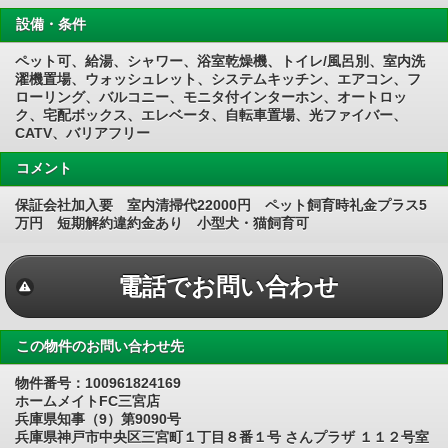
設備・条件
ペット可、給湯、シャワー、浴室乾燥機、トイレ/風呂別、室内洗
濯機置場、ウォッシュレット、システムキッチン、エアコン、フ
ローリング、バルコニー、モニタ付インターホン、オートロッ
ク、宅配ボックス、エレベータ、自転車置場、光ファイバー、
CATV、バリアフリー
コメント
保証会社加入要 室内清掃代22000円 ペット飼育時礼金プラス5
万円 短期解約違約金あり 小型犬・猫飼育可
電話でお問い合わせ
この物件のお問い合わせ先
物件番号：100961824169
ホームメイトFC三宮店
兵庫県知事（9）第9090号
兵庫県神戸市中央区三宮町１丁目８番１号 さんプラザ １１２号室