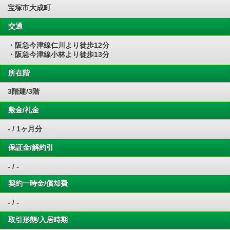
宝塚市大成町
交通
・阪急今津線仁川より徒歩12分
・阪急今津線小林より徒歩13分
所在階
3階建/3階
敷金/礼金
- / 1ヶ月分
保証金/解約引
- / -
契約一時金/償却費
- / -
取引形態/入居時期