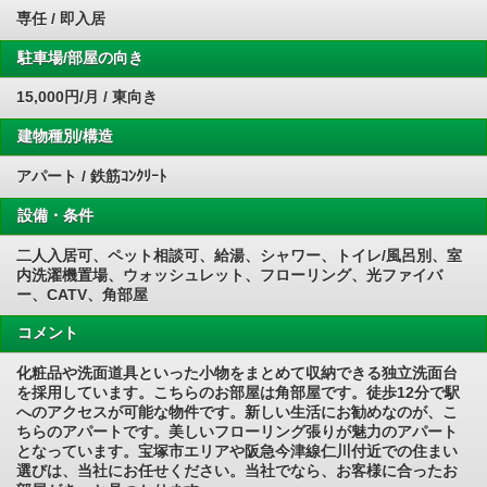
専任 / 即入居
駐車場/部屋の向き
15,000円/月 / 東向き
建物種別/構造
アパート / 鉄筋ｺﾝｸﾘｰﾄ
設備・条件
二人入居可、ペット相談可、給湯、シャワー、トイレ/風呂別、室
内洗濯機置場、ウォッシュレット、フローリング、光ファイバ
ー、CATV、角部屋
コメント
化粧品や洗面道具といった小物をまとめて収納できる独立洗面台
を採用しています。こちらのお部屋は角部屋です。徒歩12分で駅
へのアクセスが可能な物件です。新しい生活にお勧めなのが、こ
ちらのアパートです。美しいフローリング張りが魅力のアパート
となっています。宝塚市エリアや阪急今津線仁川付近での住まい
選びは、当社にお任せください。当社でなら、お客様に合ったお