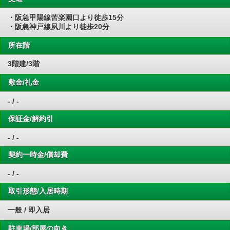
・阪急甲陽線苦楽園口より徒歩15分
・阪急神戸線夙川より徒歩20分
所在階
3階建/3階
敷金/礼金
- / -
保証金/解約引
- / -
契約一時金/償却費
- / -
取引形態/入居時期
一般 / 即入居
駐車場/部屋の向き