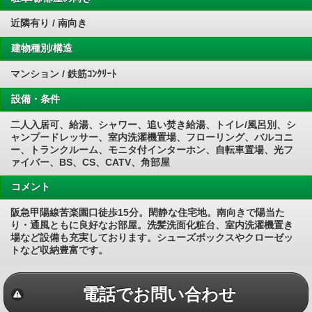
近隣有り / 南向き
建物種別/構造
マンション / 鉄筋ｺﾝｸﾘｰﾄ
設備・条件
二人入居可、給湯、シャワー、追い焚き給湯、トイレ/風呂別、シ
ャンプードレッサー、室内洗濯機置場、フローリング、バルコニ
ー、トランクルーム、モニタ付インターホン、自転車置場、光フ
ァイバー、BS、CS、CATV、角部屋
コメント
阪急甲陽線苦楽園口徒歩15分。閑静な住宅地。南向きで陽当た
り・通風ともに良好なお部屋。洗髪洗面化粧台、室内洗濯機置き
場など設備も充実しております。シューズボックスやクローゼッ
トなど収納豊富です。
電話でお問い合わせ