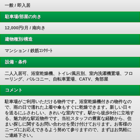
一般 / 即入居
駐車場/部屋の向き
12,000円/月 / 南向き
建物種別/構造
マンション / 鉄筋ｺﾝｸﾘｰﾄ
設備・条件
二人入居可、浴室乾燥機、トイレ/風呂別、室内洗濯機置場、フロ
ーリング、バルコニー、自転車置場、CATV、角部屋
コメント
駐車場がご利用いただける物件です。浴室乾燥機付きの物件なの
で、雨の日で濡れた上着や傘もすぐに乾燥できます。新しい日々
を送るにふさわしい、きれいな室内です。駅から徒歩9分に立地す
る、魅力的な駅近物件です。当社スタッフの豊富な経験から、住
まい探しに関するお問い合わせを受け付けております。お客様の
ニーズにお応えできるよう努めて参りますので、まずはお気軽に
ご連絡下さい。