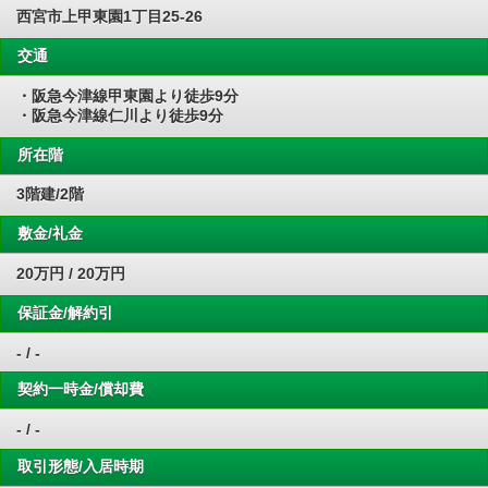
西宮市上甲東園1丁目25-26
交通
・阪急今津線甲東園より徒歩9分
・阪急今津線仁川より徒歩9分
所在階
3階建/2階
敷金/礼金
20万円 / 20万円
保証金/解約引
- / -
契約一時金/償却費
- / -
取引形態/入居時期