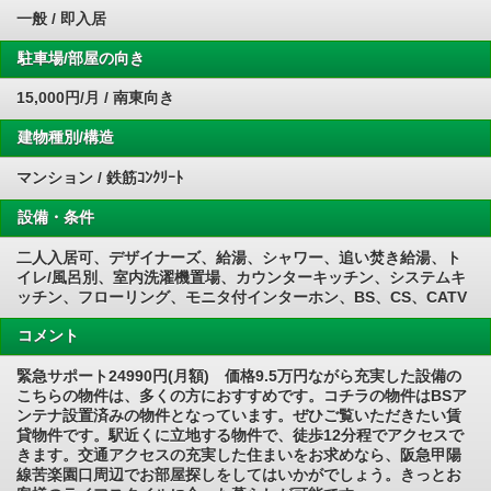
一般 / 即入居
駐車場/部屋の向き
15,000円/月 / 南東向き
建物種別/構造
マンション / 鉄筋ｺﾝｸﾘｰﾄ
設備・条件
二人入居可、デザイナーズ、給湯、シャワー、追い焚き給湯、ト
イレ/風呂別、室内洗濯機置場、カウンターキッチン、システムキ
ッチン、フローリング、モニタ付インターホン、BS、CS、CATV
コメント
緊急サポート24990円(月額) 価格9.5万円ながら充実した設備の
こちらの物件は、多くの方におすすめです。コチラの物件はBSア
ンテナ設置済みの物件となっています。ぜひご覧いただきたい賃
貸物件です。駅近くに立地する物件で、徒歩12分程でアクセスで
きます。交通アクセスの充実した住まいをお求めなら、阪急甲陽
線苦楽園口周辺でお部屋探しをしてはいかがでしょう。きっとお