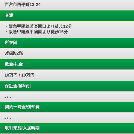
西宮市西平町13-24
交通
・阪急甲陽線苦楽園口より徒歩12分
・阪急甲陽線甲陽園より徒歩16分
所在階
3階建/2階
敷金/礼金
10万円 / 10万円
保証金/解約引
- / -
契約一時金/償却費
- / -
取引形態/入居時期