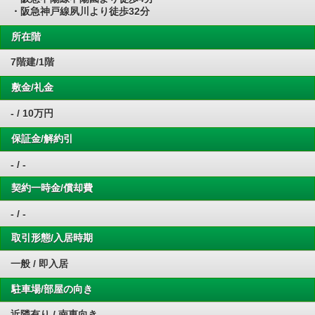
・阪急神戸線夙川より徒歩32分
所在階
7階建/1階
敷金/礼金
- / 10万円
保証金/解約引
- / -
契約一時金/償却費
- / -
取引形態/入居時期
一般 / 即入居
駐車場/部屋の向き
近隣有り / 南東向き